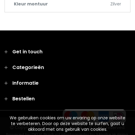
Kleur montuur
Zilver
Get in touch
Categorieën
2513 AP Den Haag
Informatie
Bestellen
We gebruiken cookies om uw ervaring op onze website
te verbeteren. Door op deze website te surfen, gaat u
Copyright 2026 Hofstede Optiek - all rights reserved.
akkoord met ons gebruik van cookies.
Powered by
DKLV
. Product photography by Maaike Huijsing.